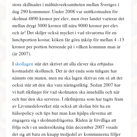
stora skillnader i måltidsverksamheten mellan Sveriges i
dag 290 kommuner. Under 2008 var snittkostnaden för
skolmat 4890 kronor per elev, men över landet varierar det
mellan drygt 3000 kronor till nära 9000 kronor per elev
och år! Det skiljer också mycket i vad råvarorna för en
lunchportion kostar, köken får göra inköp för mellan 4 -13
kronor per portion beroende på i vilken kommun man är
(år 2007).
I
skollagen
står det skrivet att alla elever ska erbjudas
kostnadsfri skollunch. Det är det enda som tidigare har
nämnts om maten, men nu ska lagen skrivas om så att det
också står att den ska vara näringsriktig. Sedan 2007 har
vi haft riktlinjer för vad skolmaten ska innehålla och när
och hur den ska serveras. I riktlinjerna som har tagits fram
av Livsmedelsverket står också att skolan bör ha en
hälsopolicy och tips hur man kan hjälpa eleverna att
engagera sig i skolmatsfrågorna. Råden är frivilliga att
följa och i en undersökning från december 2007 visade
det sig att bara en knapp tredjedel av kommunerna följer