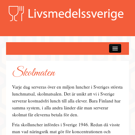
Betal- och kreditkort
Handla svenskt
Skolmaten
Högtider
Mathistoria
Varje dag serveras över en miljon luncher i Sveriges största
lunchmatsal, skolmatsalen. Det är unikt att vi i Sverige
Mattips
serverar kostnadsfri lunch till alla elever. Bara Finland har
samma system, i alla andra länder där man serverar
Kontakta oss
skolmat får eleverna betala för den.
Fria skolluncher infördes i Sverige 1946. Redan då visste
man vad näringsrik mat gör för koncentrationen och